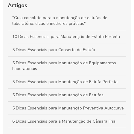
Assistência Técnica Especializada para Câmaras Climáticas
Artigos
em São Paulo: O Que Você Precisa Saber
"Guia completo para a manutenção de estufas de
Guia Definitivo para Manutenção Eficaz do Ultracongelador
laboratório: dicas e melhores práticas"
Industrial
10 Dicas Essenciais para Manutenção de Estufa Perfeita
Guia Definitivo de Assistência Técnica para Câmaras
Climáticas em São Paulo: Dicas e Soluções Completas
5 Dicas Essenciais para Conserto de Estufa
5 Dicas Essenciais para Manutenção de Equipamentos
Laboratoriais
5 Dicas Essenciais para Manutenção de Estufa Perfeita
5 Dicas Essenciais para Manutenção de Estufas
5 Dicas Essenciais para Manutenção Preventiva Autoclave
6 Dicas Essenciais para a Manutenção de Câmara Fria