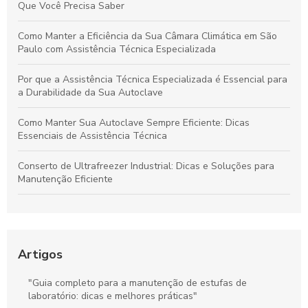
Que Você Precisa Saber
Como Manter a Eficiência da Sua Câmara Climática em São
Paulo com Assistência Técnica Especializada
Por que a Assistência Técnica Especializada é Essencial para
a Durabilidade da Sua Autoclave
Como Manter Sua Autoclave Sempre Eficiente: Dicas
Essenciais de Assistência Técnica
Conserto de Ultrafreezer Industrial: Dicas e Soluções para
Manutenção Eficiente
Manutenção e Cuidados Essenciais para Câmaras Climáticas
em São Paulo
Assistência Técnica Especializada para Câmaras Climáticas
Artigos
em São Paulo: O Que Você Precisa Saber
"Guia completo para a manutenção de estufas de
Guia Definitivo para Manutenção Eficaz do Ultracongelador
laboratório: dicas e melhores práticas"