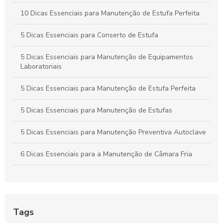
Industrial
10 Dicas Essenciais para Manutenção de Estufa Perfeita
Guia Definitivo de Assistência Técnica para Câmaras
Climáticas em São Paulo: Dicas e Soluções Completas
5 Dicas Essenciais para Conserto de Estufa
5 Dicas Essenciais para Manutenção de Equipamentos
Laboratoriais
5 Dicas Essenciais para Manutenção de Estufa Perfeita
5 Dicas Essenciais para Manutenção de Estufas
5 Dicas Essenciais para Manutenção Preventiva Autoclave
6 Dicas Essenciais para a Manutenção de Câmara Fria
6 Dicas Essenciais para Manutenção de Câmara Fria
6 Dicas Essenciais para Manutenção de Estufa Eficiente
Tags
6 Dicas para Encontrar a Melhor Assistência Técnica para