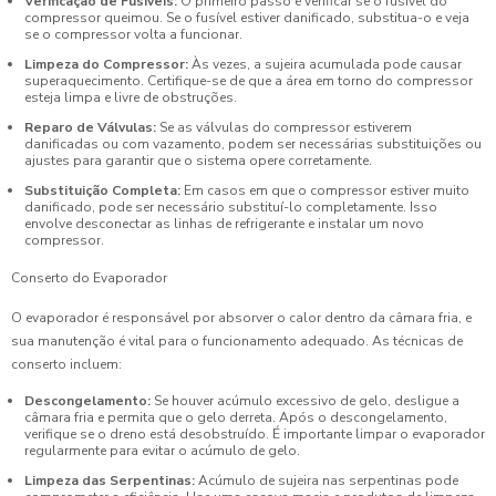
Verificação de Fusíveis:
O primeiro passo é verificar se o fusível do
compressor queimou. Se o fusível estiver danificado, substitua-o e veja
se o compressor volta a funcionar.
Limpeza do Compressor:
Às vezes, a sujeira acumulada pode causar
superaquecimento. Certifique-se de que a área em torno do compressor
esteja limpa e livre de obstruções.
Reparo de Válvulas:
Se as válvulas do compressor estiverem
danificadas ou com vazamento, podem ser necessárias substituições ou
ajustes para garantir que o sistema opere corretamente.
Substituição Completa:
Em casos em que o compressor estiver muito
danificado, pode ser necessário substituí-lo completamente. Isso
envolve desconectar as linhas de refrigerante e instalar um novo
compressor.
Conserto do Evaporador
O evaporador é responsável por absorver o calor dentro da câmara fria, e
sua manutenção é vital para o funcionamento adequado. As técnicas de
conserto incluem:
Descongelamento:
Se houver acúmulo excessivo de gelo, desligue a
câmara fria e permita que o gelo derreta. Após o descongelamento,
verifique se o dreno está desobstruído. É importante limpar o evaporador
regularmente para evitar o acúmulo de gelo.
Limpeza das Serpentinas:
Acúmulo de sujeira nas serpentinas pode