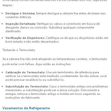
Uma causa comum de falhas elétricas é a má conexão dos fios. Siga estas
etapas:
Desligue o Sistema:
Sempre desligue a câmara fria antes de mexer nas
conexões elétricas.
Inspeção Detalhada:
Verifique os cabos e conectores em busca de
desgaste, danos ou corrosão. Substitua qualquer componente
danificado.
Verificação de Disjuntores:
Certifique-se de que os disjuntores estão em
bom estado e não estão desarmados.
Testando o Termostato
Se a câmara fria não está atingindo as temperaturas corretas, o termostato
pode estar com falhas. Aqui estão as instruções:
Calibração do Termostato:
Use um termômetro de referência para
verificar se o termostato está medindo corretamente. Se não estiver, você
pode precisar recalibrá-lo ou substituí-lo.
Substituição do Termostato:
Caso o termostato esteja com problemas
irreversíveis, a substituição pode ser a única solução. Desconecte a
energia, remova o termostato antigo e instale um novo seguindo as
instruções do fabricante.
Vazamentos de Refrigerante