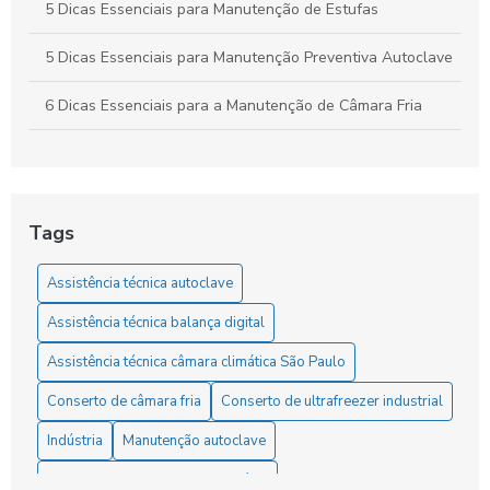
5 Dicas Essenciais para Manutenção de Estufas
5 Dicas Essenciais para Manutenção Preventiva Autoclave
6 Dicas Essenciais para a Manutenção de Câmara Fria
6 Dicas Essenciais para Manutenção de Câmara Fria
6 Dicas Essenciais para Manutenção de Estufa Eficiente
Tags
6 Dicas para Encontrar a Melhor Assistência Técnica para
Estufas
Assistência técnica autoclave
6 Dicas para Escolher a Melhor Assistência Técnica
Assistência técnica balança digital
Autoclave
Assistência técnica câmara climática São Paulo
6 Dicas para Escolher a Melhor Assistência Técnica de
Conserto de câmara fria
Conserto de ultrafreezer industrial
Autoclave
Indústria
Manutenção autoclave
6 Passos Essenciais para a Manutenção de Equipamentos
Laboratoriais
Manutenção centrifuga laboratório