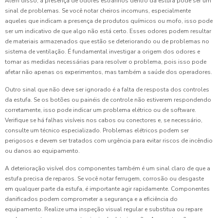
Além disso, a presença de odores estranhos dentro da estufa pode ser um
sinal de problemas. Se você notar cheiros incomuns, especialmente
aqueles que indicam a presença de produtos químicos ou mofo, isso pode
ser um indicativo de que algo não está certo. Esses odores podem resultar
de materiais armazenados que estão se deteriorando ou de problemas no
sistema de ventilação. É fundamental investigar a origem dos odores e
tomar as medidas necessárias para resolver o problema, pois isso pode
afetar não apenas os experimentos, mas também a saúde dos operadores.
Outro sinal que não deve ser ignorado é a falta de resposta dos controles
da estufa. Se os botões ou painéis de controle não estiverem respondendo
corretamente, isso pode indicar um problema elétrico ou de software.
Verifique se há falhas visíveis nos cabos ou conectores e, se necessário,
consulte um técnico especializado. Problemas elétricos podem ser
perigosos e devem ser tratados com urgência para evitar riscos de incêndio
ou danos ao equipamento.
A deterioração visível dos componentes também é um sinal claro de que a
estufa precisa de reparos. Se você notar ferrugem, corrosão ou desgaste
em qualquer parte da estufa, é importante agir rapidamente. Componentes
danificados podem comprometer a segurança e a eficiência do
equipamento. Realize uma inspeção visual regular e substitua ou repare