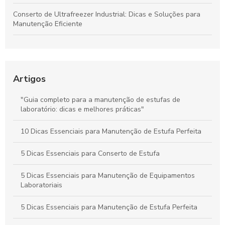
Conserto de Ultrafreezer Industrial: Dicas e Soluções para
Manutenção Eficiente
Manutenção e Cuidados Essenciais para Câmaras Climáticas
em São Paulo
Assistência Técnica Especializada para Câmaras Climáticas
Artigos
em São Paulo: O Que Você Precisa Saber
"Guia completo para a manutenção de estufas de
Guia Definitivo para Manutenção Eficaz do Ultracongelador
laboratório: dicas e melhores práticas"
Industrial
10 Dicas Essenciais para Manutenção de Estufa Perfeita
Guia Definitivo de Assistência Técnica para Câmaras
Climáticas em São Paulo: Dicas e Soluções Completas
5 Dicas Essenciais para Conserto de Estufa
5 Dicas Essenciais para Manutenção de Equipamentos
Laboratoriais
5 Dicas Essenciais para Manutenção de Estufa Perfeita