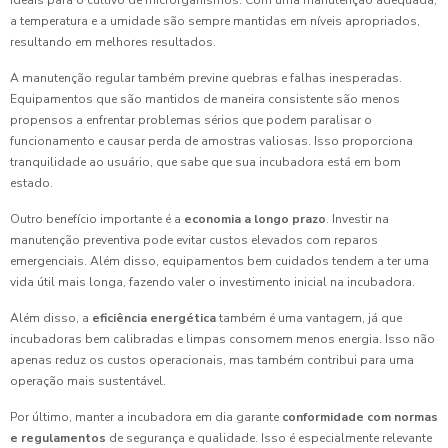
ideais para o cultivo de microrganismos. Com uma manutenção adequada,
a temperatura e a umidade são sempre mantidas em níveis apropriados,
resultando em melhores resultados.
A manutenção regular também previne quebras e falhas inesperadas.
Equipamentos que são mantidos de maneira consistente são menos
propensos a enfrentar problemas sérios que podem paralisar o
funcionamento e causar perda de amostras valiosas. Isso proporciona
tranquilidade ao usuário, que sabe que sua incubadora está em bom
estado.
Outro benefício importante é a
economia a longo prazo
. Investir na
manutenção preventiva pode evitar custos elevados com reparos
emergenciais. Além disso, equipamentos bem cuidados tendem a ter uma
vida útil mais longa, fazendo valer o investimento inicial na incubadora.
Além disso, a
eficiência energética
também é uma vantagem, já que
incubadoras bem calibradas e limpas consomem menos energia. Isso não
apenas reduz os custos operacionais, mas também contribui para uma
operação mais sustentável.
Por último, manter a incubadora em dia garante
conformidade com normas
e regulamentos
de segurança e qualidade. Isso é especialmente relevante