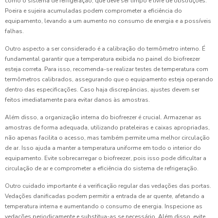
como o sistema de refrigeração, que deve ser limpo e livre de obstruções.
Poeira e sujeira acumuladas podem comprometer a eficiência do
equipamento, levando a um aumento no consumo de energia e a possíveis
falhas.
Outro aspecto a ser considerado é a calibração do termômetro interno. É
fundamental garantir que a temperatura exibida no painel do biofreezer
esteja correta. Para isso, recomenda-se realizar testes de temperatura com
termômetros calibrados, assegurando que o equipamento esteja operando
dentro das especificações. Caso haja discrepâncias, ajustes devem ser
feitos imediatamente para evitar danos às amostras.
Além disso, a organização interna do biofreezer é crucial. Armazenar as
amostras de forma adequada, utilizando prateleiras e caixas apropriadas,
não apenas facilita o acesso, mas também permite uma melhor circulação
de ar. Isso ajuda a manter a temperatura uniforme em todo o interior do
equipamento. Evite sobrecarregar o biofreezer, pois isso pode dificultar a
circulação de ar e comprometer a eficiência do sistema de refrigeração.
Outro cuidado importante é a verificação regular das vedações das portas.
Vedações danificadas podem permitir a entrada de ar quente, afetando a
temperatura interna e aumentando o consumo de energia. Inspecione as
vedações periodicamente e substitua-as se necessário. Além disso, evite