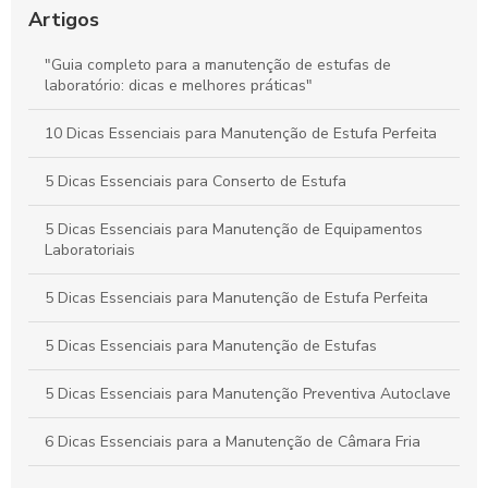
Assistência Técnica Especializada para Câmaras Climáticas
Artigos
em São Paulo: O Que Você Precisa Saber
"Guia completo para a manutenção de estufas de
Guia Definitivo para Manutenção Eficaz do Ultracongelador
laboratório: dicas e melhores práticas"
Industrial
10 Dicas Essenciais para Manutenção de Estufa Perfeita
Guia Definitivo de Assistência Técnica para Câmaras
Climáticas em São Paulo: Dicas e Soluções Completas
5 Dicas Essenciais para Conserto de Estufa
5 Dicas Essenciais para Manutenção de Equipamentos
Laboratoriais
5 Dicas Essenciais para Manutenção de Estufa Perfeita
5 Dicas Essenciais para Manutenção de Estufas
5 Dicas Essenciais para Manutenção Preventiva Autoclave
6 Dicas Essenciais para a Manutenção de Câmara Fria